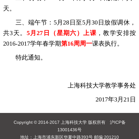
天。
三、端午节：
5
月
28
日至
5
月
30
日放假调休，
共
3
天。
5
月
27
日（星期六）上课
，教学安排按
2016-2017
学年春学期
第
16
周周一
课表执行。
特此通知。
上海科技大学教学事务处
2017
年
3
月
21
日
Copyright © 2014-2017 上海科技大学 版权所有 沪ICP备
13001436号
地址：上海市浦东新区华夏中路393号 邮编:201210