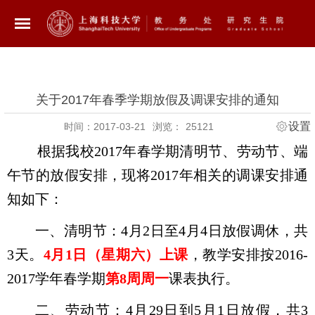
关于2017年春季学期放假及调课安排的通知
设置
时间：2017-03-21
浏览：
25121
根据我校
2017
年春学期清明节、劳动节、端
午节的放假安排，现将
2017
年相关的
调课安排
通
知如下：
一、清明节：
4
月
2
日至
4
月
4
日放假调休，共
3
天。
4
月
1
日（星期六）上课
，教学安排按
2016-
2017
学年春学期
第
8
周周一
课表执行。
二、劳动节：
4
月
29
日到
5
月
1
日放假，共
3