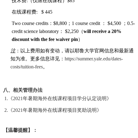
技术费
:
（仅限在线课程）
$85
在线课程费
:
$ 445
Two course credits
：
$8,800
；
1 course credit
：
$4,500
；
0.5-
credit science laboratory
：
$2,250
（
will receive a 20%
discount with the
fee waiver pin
）
注
：以上费用如有变动，请以耶鲁大学官网信息和最新通
知为准。更多信息详见：
https://summer.yale.edu/dates-
costs/tuition-fees
。
八、相关管理办法
1.
《
2021
年暑期海外在线课程项目学分认定说明》
2.
《
2021
年暑期海外在线课程项目奖助说明》
【温馨提醒】：