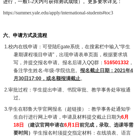
进行，一般
1-2
天内可获得测试成绩）。更多要求详见：
https://summer.yale.edu/apply/international-students#toc3
六、
申请方式及流程
1.
校内在线申请：可登陆
Egate
系统，在搜索栏中输入“学生
暑期课程项目申请”，出现申请表单页面，根据要求填
写，并提交报名申请。
报名后请入
QQ
群：
516501332
，
备注学生姓名
-
年级
-
学院信息。
报名
截止日期：
2021
年
4
月
30
日
17:00
，或名额报满截止
。
2.
审批过程：学生提出申请、书院审批、教学事务处审核通
过。
3.
学生在
耶鲁大学官网报名
（超链接）：教学事务处通知学
生自行进行网上申请，申请及材料提交截止日期为
6
月
18
日
（建议官网申请在
6
月
1
日
前完成，录取、选课等需
要时间）
学生报名时须提交指定材料：在线填表、语言