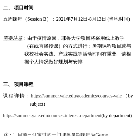
二、 项目时间
五周课程（
Session B
）：
2021
年
7
月
12
日
-8
月
13
日
(
当地时间
)
需要注意
：由于疫情原因，耶鲁大学项目将采用线上教学
（在线直播授课）的方式进行；暑期课程项目或与
我校社会实践、产业实践等活动时间有重叠，请根
据个人情况做好规划与安排
三、
项目课程
课程详情：
https://summer.yale.edu/academics/courses-yale
（
by
subject
）
https://summer.yale.edu/courses-interest-department
(by
department)
注
：
1.
目前已认定过的一门耶鲁暑期课程为
Game