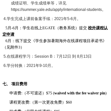
成绩证明、学生成绩单等，详见
https://summer.yale.edu/apply/international-students
。
4.
学生完成上课前备案手续
：
2021
年
5-6
月。
5
月
-6
月：学生在线上
EGATE
（教务系统）提交
校外课程认
定申请
6
月：线下提交《学生参加暑期海外在线课程项目承诺书》
（见附件
3
）
5.
在线课程学习：
Session B
：
7
月
12
日 到
8
月
13
日
6.
学分转换：
2021
年
9-10
月。
七、 项目费用
申请费
:
（不可退还）
$75 (
waived with the fee waiver pin
)
课程更改费
:
（第一次更改免费）
$60