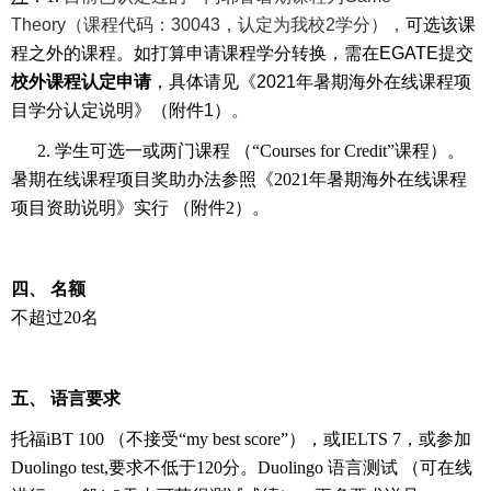
Theory
（课程代码：
30043
，认定为我校
2
学分），
可选该课
程之外的课程。如打算申请课程学分转换，需在
EGATE
提交
校外课程认定申请
，具体请见
《
2021
年暑期海外在线课程项
目学分认定说明》（附件
1
）
。
2.
学生可选一或两门课程 （“
Courses for Credit
”课程）。
暑期在线课程项目奖助办法参照《
2021
年暑期海外在线课程
项目资助说明》实行 （附件
2
）。
四、 名额
不超过
20
名
五、 语言要求
托福
iBT 100
（不接受
“my best score”
），或
IELTS 7
，或参加
Duolingo test,
要求不低于
120
分。
Duolingo
语言测试 （可在线