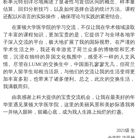
析单元特别详尽地阐述了显著性与置信区间的概念、样本量
估算、回归分析技巧，以及如何选择合适的统计方法。课程
还配以
R
语言的实际操作，确保理论与实践的紧密结合。
在莱顿大学医学院的学习交流，不仅让我在学术领域汲取
了丰富的课程知识，更加宝贵的是，它提供了与全球各地学
子深入交流的平台，极大地扩展了我的国际视野。在严谨的
学术生活之外，我还有幸游览了荷兰众多的博物馆和艺术
馆，沉浸在独特的异国文化氛围中，感受不一样的人文风
情。尽管在
LUMC
的交换生中，中国面孔寥寥无几，但荷兰
的华人留学生却相当活跃，与他们的交流让我的生活变得更
加丰富多彩，也带来了诸多便利。总之，此次的交换生活，
我满载而归。
由衷感谢上科大提供的宝贵交流机会，让我在最美好的年
华里遇见莱顿大学医学院，这里的美丽风景和美妙际遇我将
一并纳入眼眸，留藏心底，成为我人生路上灿烂的灯盏。
2021级 生
命学院 沈亚楠