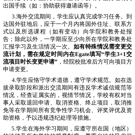
出国手续（如：协助获得邀请函等）。
3.
海外交流期间，学生应认真完成学习任务。到
达国外驻地后，应于一个月内将国外住址、联系方
式以及所选课程（如有变动）向学院和教务处报
告；除此以外，一学期应至少向所在学院和教务处
汇报学习及生活情况一次。
如有特殊情况需变更交
流计划，需在规定时间内在
Egate
填写“学生
3+1
交
流项目时长变更申请”
，经院校批准后方可向项目方
申请变更。
4.
学生应恪守学术道德，遵守学术规范。如在选
拔录取阶段和派出交流期间有违反学术诚信规范等
情况，经查证属实的，视情节情况，学校有权对当
事人采取退回申请、取消资格、终止项目，取消推
免等在学期间所有竞争性学习机会、评奖评优及资
助资格，予以违规违纪处理等措施。
5.
学生在海外学习期间，应遵守所在国（地区）